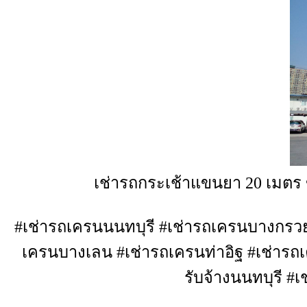
เช่ารถกระเช้าแขนยา 20 เมตร ข
#เช่ารถเครนนนทบุรี #เช่ารถเครนบางกรว
เครนบางเลน #เช่ารถเครนท่าอิฐ #เช่าร
รับจ้างนนทบุรี #